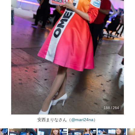
188 / 264
安西まりなさん（
@mari24na
）