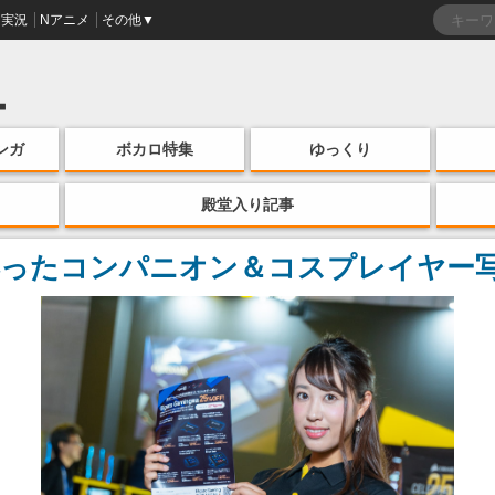
実況
Nアニメ
その他▼
ンガ
ボカロ特集
ゆっくり
殿堂入り記事
ったコンパニオン＆コスプレイヤー写真集