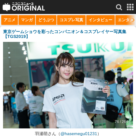
アニメ
マンガ
どうぶつ
コスプレ写真
インタビュー
エンタメ
サービス一覧
もっと見る
niconico
東京ゲームショウを彩ったコンパニオン＆コスプレイヤー写真集
【TGS2019】
動画
生放送
ニュース
チャンネル
マンガ
ニコニコQ
76 / 264
羽瀬萌さん（
@hasemegu01231
）