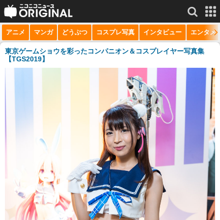
アニメ
マンガ
どうぶつ
コスプレ写真
インタビュー
エンタメ
サービス一覧
もっと見る
niconico
東京ゲームショウを彩ったコンパニオン＆コスプレイヤー写真集
【TGS2019】
動画
生放送
ニュース
チャンネル
マンガ
ニコニコQ