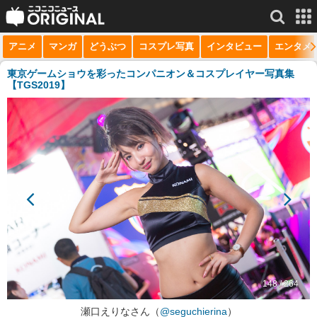
アニメ
マンガ
どうぶつ
コスプレ写真
インタビュー
エンタメ
サービス一覧
もっと見る
niconico
東京ゲームショウを彩ったコンパニオン＆コスプレイヤー写真集
【TGS2019】
動画
生放送
ニュース
チャンネル
マンガ
ニコニコQ
148 / 264
瀬口えりなさん（
@seguchierina
）