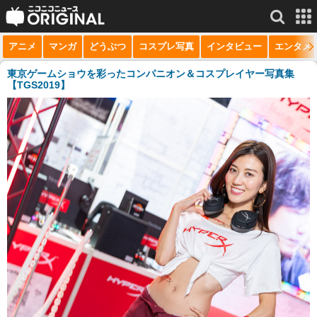
アニメ
マンガ
どうぶつ
コスプレ写真
インタビュー
エンタメ
サービス一覧
もっと見る
niconico
東京ゲームショウを彩ったコンパニオン＆コスプレイヤー写真集
【TGS2019】
動画
生放送
ニュース
チャンネル
マンガ
ニコニコQ