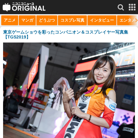
アニメ
マンガ
どうぶつ
コスプレ写真
インタビュー
エンタメ
サービス一覧
もっと見る
niconico
東京ゲームショウを彩ったコンパニオン＆コスプレイヤー写真集
【TGS2019】
動画
生放送
ニュース
チャンネル
マンガ
ニコニコQ