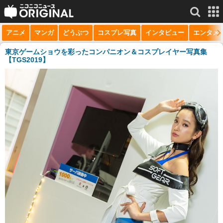
アニメ
マンガ
どうぶつ
コスプレ写真
インタビュー
エンタメ
サービス一覧
もっと見る
niconico
東京ゲームショウを彩ったコンパニオン＆コスプレイヤー写真集
【TGS2019】
動画
生放送
ニュース
チャンネル
マンガ
ニコニコQ