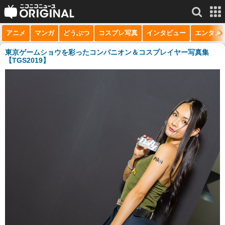
アニメ
マンガ
どうぶつ
コスプレ写真
インタビュー
エンタメ
サービス一覧
もっと見る
niconico
東京ゲームショウを彩ったコンパニオン＆コスプレイヤー写真集
【TGS2019】
動画
生放送
ニュース
チャンネル
マンガ
ニコニコQ