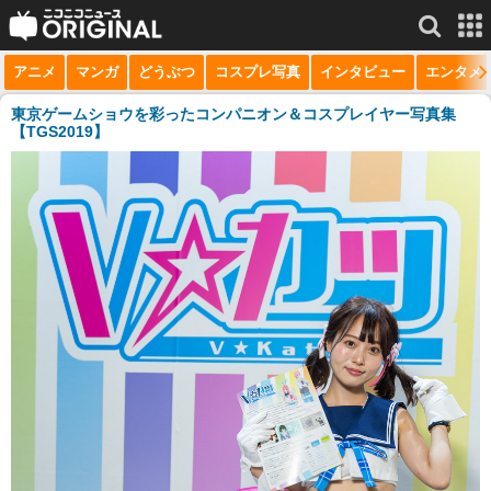
アニメ
マンガ
どうぶつ
コスプレ写真
インタビュー
エンタメ
サービス一覧
もっと見る
niconico
東京ゲームショウを彩ったコンパニオン＆コスプレイヤー写真集
【TGS2019】
動画
生放送
ニュース
チャンネル
マンガ
ニコニコQ