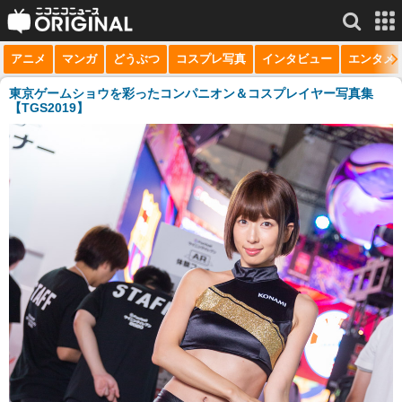
アニメ
マンガ
どうぶつ
コスプレ写真
インタビュー
エンタメ
サービス一覧
もっと見る
niconico
東京ゲームショウを彩ったコンパニオン＆コスプレイヤー写真集
【TGS2019】
動画
生放送
ニュース
チャンネル
マンガ
ニコニコQ