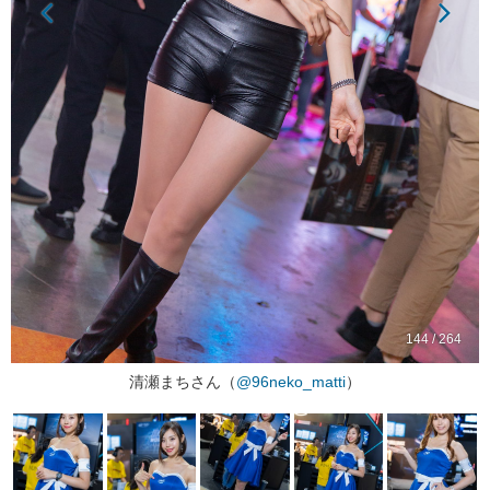
144 / 264
清瀬まちさん（
@96neko_matti
）