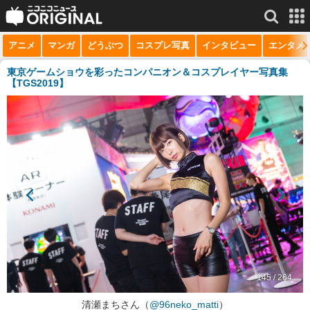
アニメ
マンガ
どうぶつ
コスプレ写真
インタビュー
エンタメ
サービス一覧
もっと見る
niconico
東京ゲームショウを彩ったコンパニオン＆コスプレイヤー写真集
【TGS2019】
動画
生放送
ニュース
チャンネル
マンガ
ニコニコQ
145 / 264
清瀬まちさん（
@96neko_matti
）