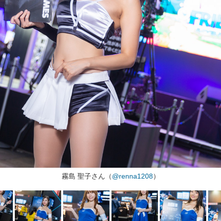
霧島 聖子さん（
@renna1208
）