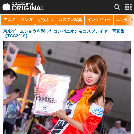
アニメ
マンガ
どうぶつ
コスプレ写真
インタビュー
エンタメ
サービス一覧
もっと見る
niconico
東京ゲームショウを彩ったコンパニオン＆コスプレイヤー写真集
【TGS2019】
動画
生放送
ニュース
チャンネル
マンガ
ニコニコQ