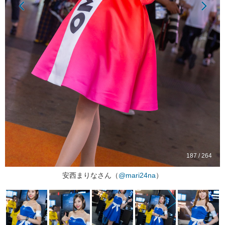
187 / 264
安西まりなさん（
@mari24na
）