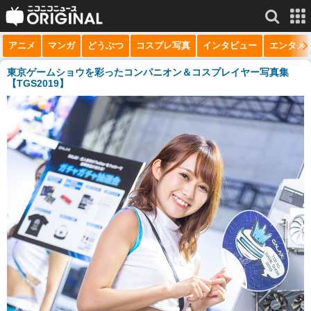
アニメ
マンガ
どうぶつ
コスプレ写真
インタビュー
エンタメ
サービス一覧
もっと見る
niconico
東京ゲームショウを彩ったコンパニオン＆コスプレイヤー写真集
【TGS2019】
動画
生放送
ニュース
チャンネル
マンガ
ニコニコQ