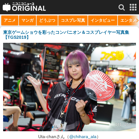
アニメ
マンガ
どうぶつ
コスプレ写真
インタビュー
エンタメ
サービス一覧
もっと見る
niconico
東京ゲームショウを彩ったコンパニオン＆コスプレイヤー写真集
【TGS2019】
動画
生放送
ニュース
チャンネル
マンガ
ニコニコQ
141 / 264
Uta-chanさん（
@chihara_ala
）