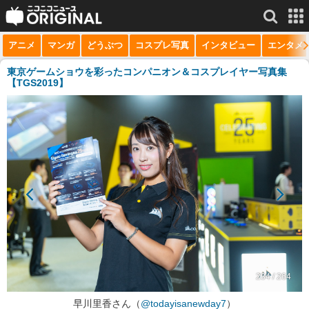
アニメ
マンガ
どうぶつ
コスプレ写真
インタビュー
エンタメ
サービス一覧
もっと見る
niconico
東京ゲームショウを彩ったコンパニオン＆コスプレイヤー写真集
【TGS2019】
動画
生放送
ニュース
チャンネル
マンガ
ニコニコQ
234 / 264
早川里香さん（
@todayisanewday7
）