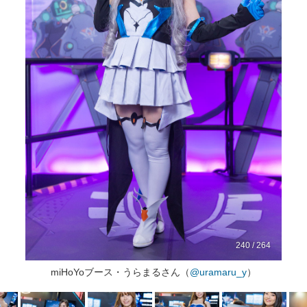
240 / 264
miHoYoブース・うらまるさん（
@uramaru_y
）