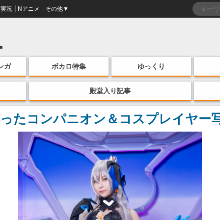
実況
Nアニメ
その他▼
ンガ
ボカロ特集
ゆっくり
殿堂入り記事
ったコンパニオン＆コスプレイヤー写真集