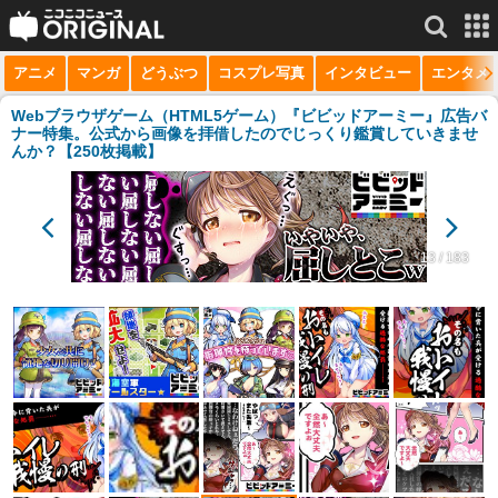
アニメ
マンガ
どうぶつ
コスプレ写真
インタビュー
エンタメ
サービス一覧
もっと見る
niconico
Webブラウザゲーム（HTML5ゲーム）『ビビッドアーミー』広告バ
ナー特集。公式から画像を拝借したのでじっくり鑑賞していきませ
んか？【250枚掲載】
動画
生放送
ニュース
13 / 183
チャンネル
マンガ
ニコニコQ