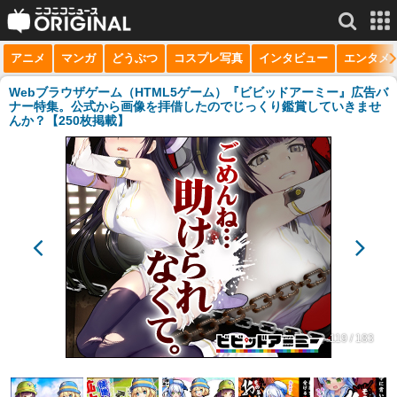
アニメ
マンガ
どうぶつ
コスプレ写真
インタビュー
エンタメ
サービス一覧
もっと見る
niconico
Webブラウザゲーム（HTML5ゲーム）『ビビッドアーミー』広告バ
ナー特集。公式から画像を拝借したのでじっくり鑑賞していきませ
んか？【250枚掲載】
動画
生放送
ニュース
チャンネル
マンガ
ニコニコQ
119 / 183