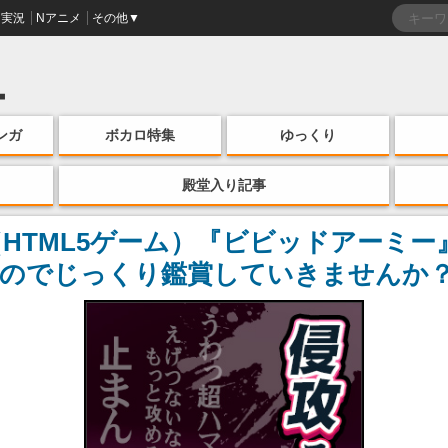
実況
Nアニメ
その他▼
ンガ
ボカロ特集
ゆっくり
殿堂入り記事
（HTML5ゲーム）『ビビッドアーミ
のでじっくり鑑賞していきませんか？