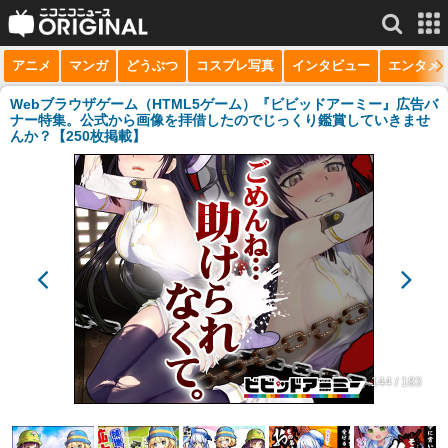
アニメ
マンガ
どうぶつ
コスプレ写真
インタビュー
エンタメ
サービス一覧
もっと見る
niconico
Webブラウザゲーム（HTML5ゲーム）『ビビッドアーミー』広告バ
ナー特集。公式から画像を拝借したのでじっくり鑑賞していきませ
んか？【250枚掲載】
動画
生放送
ニュース
チャンネル
マンガ
ニコニコQ
144 / 183