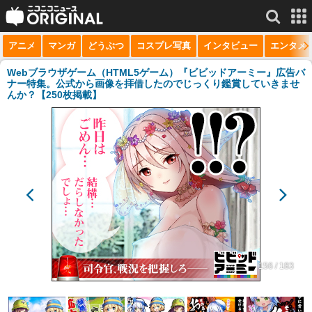
アニメ
マンガ
どうぶつ
コスプレ写真
インタビュー
エンタメ
サービス一覧
もっと見る
niconico
Webブラウザゲーム（HTML5ゲーム）『ビビッドアーミー』広告バ
ナー特集。公式から画像を拝借したのでじっくり鑑賞していきませ
んか？【250枚掲載】
動画
生放送
ニュース
チャンネル
マンガ
ニコニコQ
156 / 183