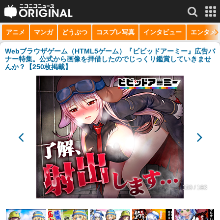
アニメ
マンガ
どうぶつ
コスプレ写真
インタビュー
エンタメ
サービス一覧
もっと見る
niconico
Webブラウザゲーム（HTML5ゲーム）『ビビッドアーミー』広告バ
ナー特集。公式から画像を拝借したのでじっくり鑑賞していきませ
んか？【250枚掲載】
動画
生放送
ニュース
チャンネル
マンガ
ニコニコQ
150 / 183