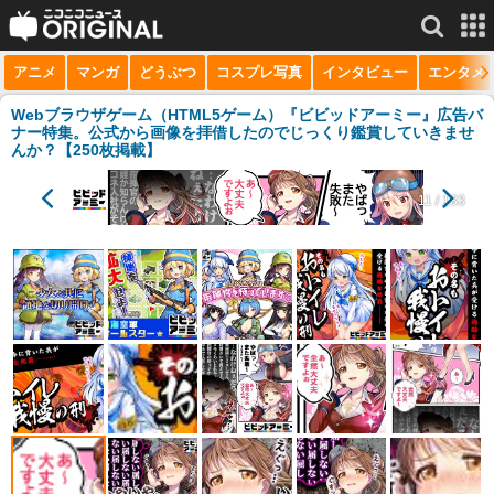
アニメ
マンガ
どうぶつ
コスプレ写真
インタビュー
エンタメ
サービス一覧
もっと見る
niconico
Webブラウザゲーム（HTML5ゲーム）『ビビッドアーミー』広告バ
ナー特集。公式から画像を拝借したのでじっくり鑑賞していきませ
んか？【250枚掲載】
動画
11 / 183
生放送
ニュース
チャンネル
マンガ
ニコニコQ