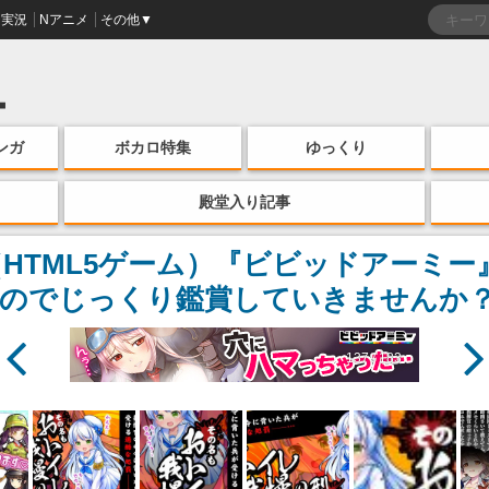
実況
Nアニメ
その他▼
ンガ
ボカロ特集
ゆっくり
殿堂入り記事
（HTML5ゲーム）『ビビッドアーミ
のでじっくり鑑賞していきませんか？
137 / 183