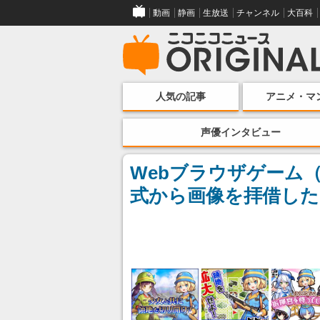
動画
静画
生放送
チャンネル
大百科
人気の記事
アニメ・マ
声優インタビュー
Webブラウザゲーム
式から画像を拝借した