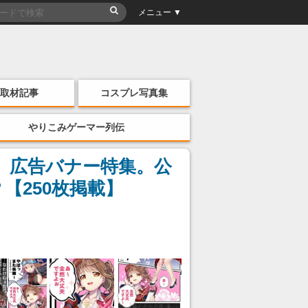
メニュー ▼
取材記事
コスプレ写真集
やりこみゲーマー列伝
ー』広告バナー特集。公
【250枚掲載】