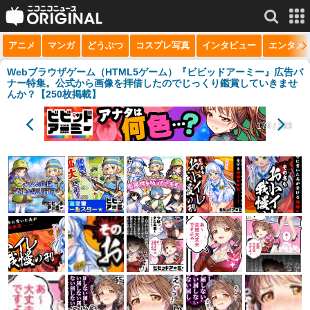
アニメ
マンガ
どうぶつ
コスプレ写真
インタビュー
エンタメ
サービス一覧
もっと見る
niconico
Webブラウザゲーム（HTML5ゲーム）『ビビッドアーミー』広告バ
ナー特集。公式から画像を拝借したのでじっくり鑑賞していきませ
んか？【250枚掲載】
動画
179 / 183
生放送
ニュース
チャンネル
マンガ
ニコニコQ