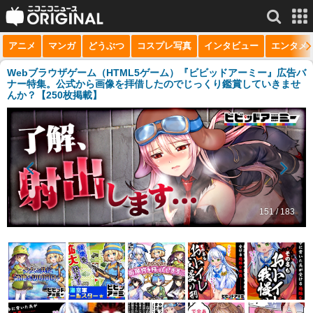
アニメ
マンガ
どうぶつ
コスプレ写真
インタビュー
エンタメ
サービス一覧
もっと見る
niconico
Webブラウザゲーム（HTML5ゲーム）『ビビッドアーミー』広告バ
ナー特集。公式から画像を拝借したのでじっくり鑑賞していきませ
んか？【250枚掲載】
動画
生放送
ニュース
チャンネル
151 / 183
マンガ
ニコニコQ