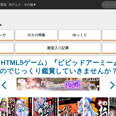
実況
Nアニメ
その他▼
ンガ
ボカロ特集
ゆっくり
殿堂入り記事
（HTML5ゲーム）『ビビッドアーミ
のでじっくり鑑賞していきませんか？
165 / 183