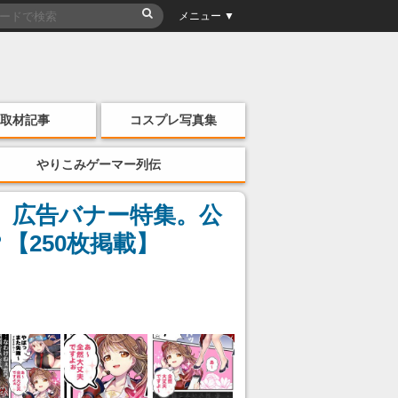
メニュー ▼
取材記事
コスプレ写真集
やりこみゲーマー列伝
ー』広告バナー特集。公
【250枚掲載】