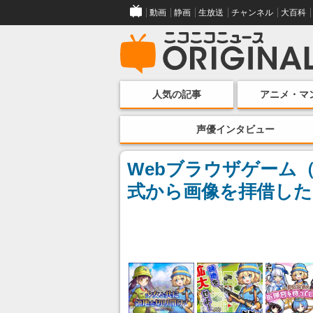
動画
静画
生放送
チャンネル
大百科
人気の記事
アニメ・マ
声優インタビュー
Webブラウザゲーム
式から画像を拝借した