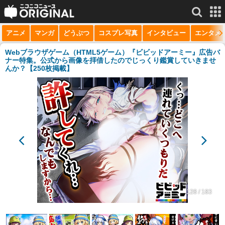
アニメ
マンガ
どうぶつ
コスプレ写真
インタビュー
エンタメ
サービス一覧
もっと見る
niconico
Webブラウザゲーム（HTML5ゲーム）『ビビッドアーミー』広告バ
ナー特集。公式から画像を拝借したのでじっくり鑑賞していきませ
んか？【250枚掲載】
動画
生放送
ニュース
チャンネル
マンガ
ニコニコQ
128 / 183