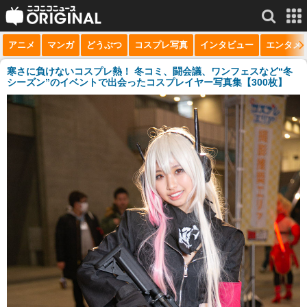
アニメ
マンガ
どうぶつ
コスプレ写真
インタビュー
エンタメ
サービス一覧
もっと見る
niconico
寒さに負けないコスプレ熱！ 冬コミ、闘会議、ワンフェスなど“冬
シーズン”のイベントで出会ったコスプレイヤー写真集【300枚】
動画
生放送
ニュース
チャンネル
マンガ
ニコニコQ