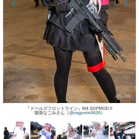
205 / 299
『ドールズフロントライン』M4 SOPMODⅡ
陽葵なごみさん（
@nagomin0626
）