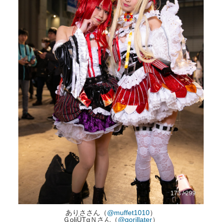
173 / 299
ありささん（
@muffet1010
）
ＧoliÜTαＮさん（
@gorillater
）