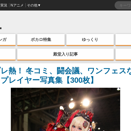
実況
Nアニメ
その他▼
ンガ
ボカロ特集
ゆっくり
殿堂入り記事
レ熱！ 冬コミ、闘会議、ワンフェスな
プレイヤー写真集【300枚】