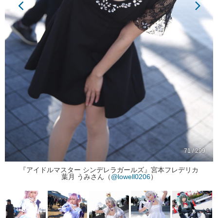
71 / 299
『アイドルマスター シンデレラガールズ』宮本フレデリカ
葉月 うみさん（
@lowell0206
）