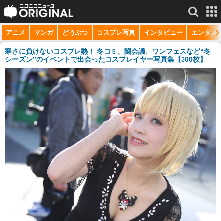
アニメ
マンガ
どうぶつ
コスプレ写真
インタビュー
エンタメ
サービス一覧
もっと見る
niconico
寒さに負けないコスプレ熱！ 冬コミ、闘会議、ワンフェスなど“冬
シーズン”のイベントで出会ったコスプレイヤー写真集【300枚】
動画
生放送
ニュース
チャンネル
マンガ
ニコニコQ