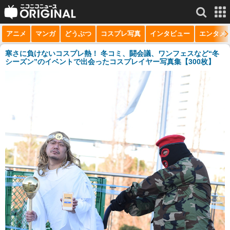
アニメ
マンガ
どうぶつ
コスプレ写真
インタビュー
エンタメ
サービス一覧
もっと見る
niconico
寒さに負けないコスプレ熱！ 冬コミ、闘会議、ワンフェスなど“冬
シーズン”のイベントで出会ったコスプレイヤー写真集【300枚】
動画
生放送
ニュース
チャンネル
マンガ
ニコニコQ