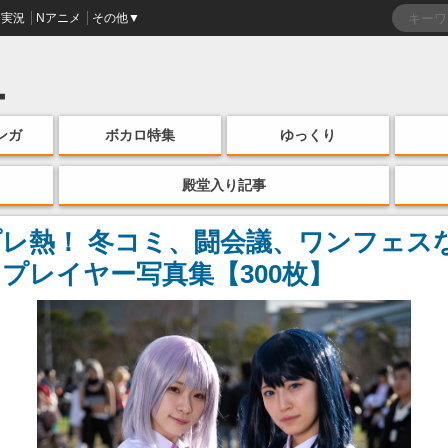
実況
Nアニメ
その他▼
ンガ
ボカロ特集
ゆっくり
殿堂入り記事
レ熱！ 冬コミ、闘会議、ワンフェスな
プレイヤー写真集【300枚】