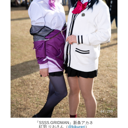
44 / 299
『SSSS.GRIDMAN』新条アカネ
紅羽 りおさん（
@kikureri
）