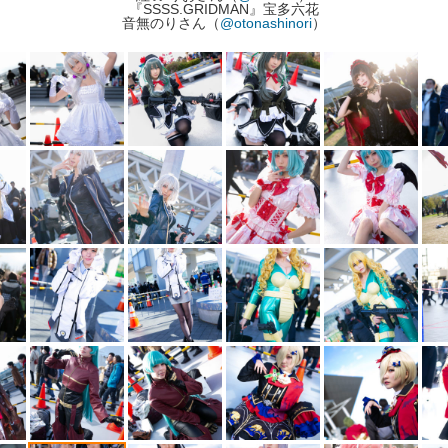
『SSSS.GRIDMAN』宝多六花
音無のりさん（
@otonashinori
）