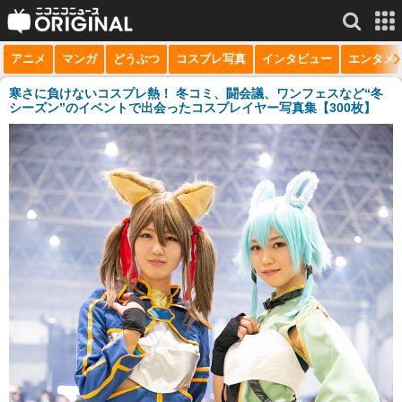
アニメ
マンガ
どうぶつ
コスプレ写真
インタビュー
エンタメ
サービス一覧
もっと見る
niconico
寒さに負けないコスプレ熱！ 冬コミ、闘会議、ワンフェスなど“冬
シーズン”のイベントで出会ったコスプレイヤー写真集【300枚】
動画
生放送
ニュース
チャンネル
マンガ
ニコニコQ