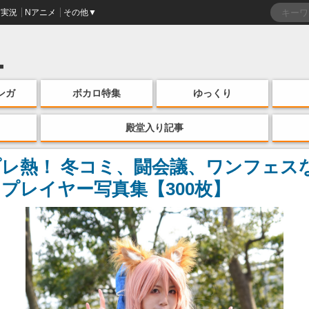
実況
Nアニメ
その他▼
ンガ
ボカロ特集
ゆっくり
殿堂入り記事
レ熱！ 冬コミ、闘会議、ワンフェスな
プレイヤー写真集【300枚】