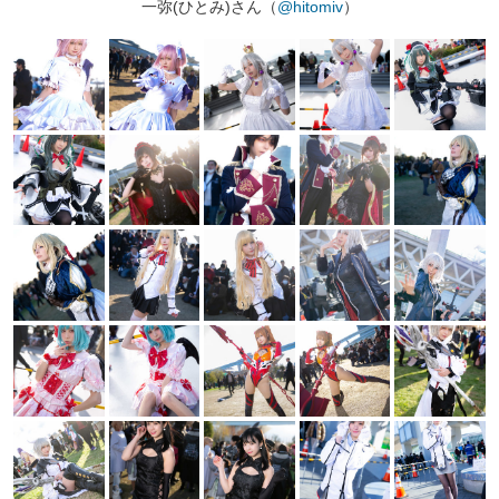
一弥(ひとみ)さん（
@hitomiv
）