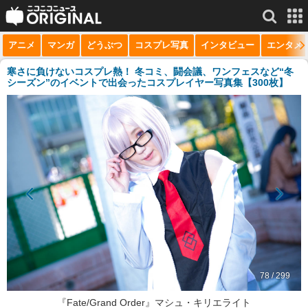
アニメ
マンガ
どうぶつ
コスプレ写真
インタビュー
エンタメ
サービス一覧
もっと見る
niconico
寒さに負けないコスプレ熱！ 冬コミ、闘会議、ワンフェスなど“冬
シーズン”のイベントで出会ったコスプレイヤー写真集【300枚】
動画
生放送
ニュース
チャンネル
マンガ
ニコニコQ
78 / 299
『Fate/Grand Order』マシュ・キリエライト