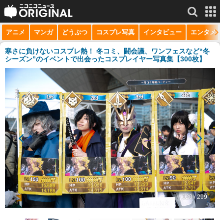
アニメ
マンガ
どうぶつ
コスプレ写真
インタビュー
エンタメ
サービス一覧
もっと見る
niconico
寒さに負けないコスプレ熱！ 冬コミ、闘会議、ワンフェスなど“冬
シーズン”のイベントで出会ったコスプレイヤー写真集【300枚】
動画
生放送
ニュース
チャンネル
マンガ
ニコニコQ
120 / 299