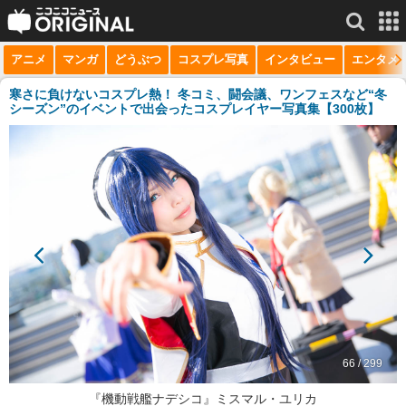
アニメ
マンガ
どうぶつ
コスプレ写真
インタビュー
エンタメ
サービス一覧
もっと見る
niconico
寒さに負けないコスプレ熱！ 冬コミ、闘会議、ワンフェスなど“冬
シーズン”のイベントで出会ったコスプレイヤー写真集【300枚】
動画
生放送
ニュース
チャンネル
マンガ
ニコニコQ
66 / 299
『機動戦艦ナデシコ』ミスマル・ユリカ