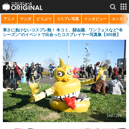
アニメ
マンガ
どうぶつ
コスプレ写真
インタビュー
エンタメ
サービス一覧
もっと見る
niconico
寒さに負けないコスプレ熱！ 冬コミ、闘会議、ワンフェスなど“冬
シーズン”のイベントで出会ったコスプレイヤー写真集【300枚】
動画
生放送
ニュース
チャンネル
マンガ
ニコニコQ
142 / 299