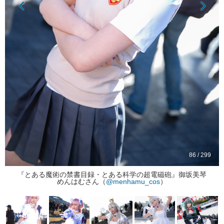
86 / 299
『とある魔術の禁書目録・とある科学の超電磁砲』御坂美琴
めんはむさん（
@menhamu_cos
）