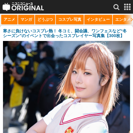
アニメ
マンガ
どうぶつ
コスプレ写真
インタビュー
エンタメ
サービス一覧
もっと見る
niconico
寒さに負けないコスプレ熱！ 冬コミ、闘会議、ワンフェスなど“冬
シーズン”のイベントで出会ったコスプレイヤー写真集【300枚】
動画
生放送
ニュース
チャンネル
マンガ
ニコニコQ