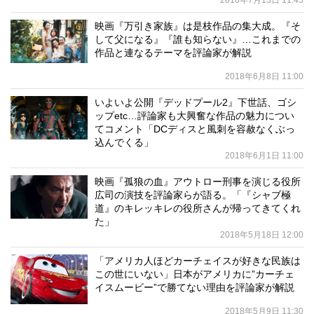
2018年7月13日 11:45
映画『万引き家族』は是枝作品の集大成。『そ
して父になる』『誰も知らない』…これまでの
作品と連なるテーマを評論家が解説
2018年6月8日 11:00
いよいよ公開『デッドプール2』下世話、ゴシ
ップetc…評論家も大興奮な作品の魅力につい
てコメント「DCディスと風刺を容赦なくぶっ
込んでくる」
2018年6月1日 11:00
映画『孤狼の血』アウトロー刑事を演じる役所
広司の演技を評論家らが語る。「『シャブ極
道』のキレッキレの役所さんが帰ってきてくれ
た」
2018年5月18日 12:00
「アメリカ人ほどカーチェイスが好きな民族は
この世にいない」日本がアメリカに”カーチェ
イスムービー”で勝てない理由を評論家が解説
2018年5月9日 11:30