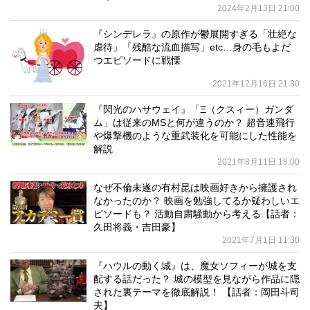
2024年2月13日 21:00
『シンデレラ』の原作が鬱展開すぎる「壮絶な
虐待」「残酷な流血描写」etc…身の毛もよだ
つエピソードに戦慄
2021年12月16日 21:30
『閃光のハサウェイ』「Ξ（クスィー）ガンダ
ム」は従来のMSと何が違うのか？ 超音速飛行
や爆撃機のような重武装化を可能にした性能を
解説
2021年8月11日 18:00
なぜ不倫未遂の有村昆は映画好きから擁護され
なかったのか？ 映画を勉強してるか疑わしいエ
ピソードも？ 活動自粛騒動から考える【話者：
久田将義・吉田豪】
2021年7月1日 11:30
『ハウルの動く城』は、魔女ソフィーが城を支
配する話だった？ 城の模型を見ながら作品に隠
された裏テーマを徹底解説！ 【話者：岡田斗司
夫】