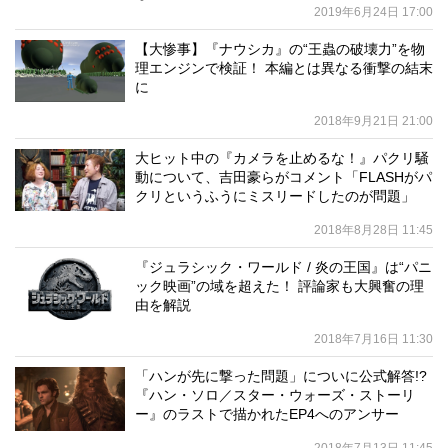
2019年6月24日 17:00
【大惨事】『ナウシカ』の“王蟲の破壊力”を物
理エンジンで検証！ 本編とは異なる衝撃の結末
に
2018年9月21日 21:00
大ヒット中の『カメラを止めるな！』パクリ騒
動について、吉田豪らがコメント「FLASHがパ
クリというふうにミスリードしたのが問題」
2018年8月28日 11:45
『ジュラシック・ワールド / 炎の王国』は“パニ
ック映画”の域を超えた！ 評論家も大興奮の理
由を解説
2018年7月16日 11:30
「ハンが先に撃った問題」についに公式解答!?
『ハン・ソロ／スター・ウォーズ・ストーリ
ー』のラストで描かれたEP4へのアンサー