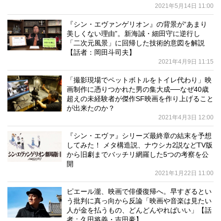
2021年5月14日 11:00
『シン・エヴァンゲリオン』の背景が“あまり
美しくない理由”。新海誠・細田守に逆行し
「二次元風景」に回帰した技術的意図を解説
【話者：岡田斗司夫】
2021年4月9日 11:15
「撮影現場でペットボトルをトイレ代わり」映
画制作に憑りつかれた男の集大成──なぜ40歳
超えの未経験者が傑作SF映画を作り上げること
が出来たのか？
2021年4月3日 12:00
『シン・エヴァ』シリーズ最終章の結末を予想
してみた！ メタ構造説、ナウシカ2説などTV版
から旧劇までバッチリ網羅した5つの考察を公
開
2021年1月22日 11:00
ピエール瀧、映画で俳優復帰へ。早すぎるとい
う批判に真っ向から反論「映画や音楽は見たい
人が金を払うもの、どんどんやればいい」【話
者：久田将義・吉田豪】