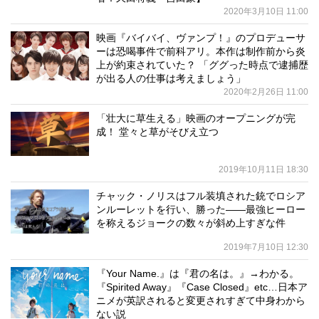
2020年3月10日 11:00
映画『バイバイ、ヴァンプ！』のプロデューサ
ーは恐喝事件で前科アリ。本作は制作前から炎
上が約束されていた？ 「ググった時点で逮捕歴
が出る人の仕事は考えましょう」
2020年2月26日 11:00
「壮大に草生える」映画のオープニングが完
成！ 堂々と草がそびえ立つ
2019年10月11日 18:30
チャック・ノリスはフル装填された銃でロシア
ンルーレットを行い、勝った――最強ヒーロー
を称えるジョークの数々が斜め上すぎな件
2019年7月10日 12:30
『Your Name.』は『君の名は。』→わかる。
『Spirited Away』『Case Closed』etc…日本ア
ニメが英訳されると変更されすぎて中身わから
ない説