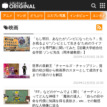
アニメ
マンガ
どうぶつ
コスプレ写真
インタビュー
エンタメ
サービス一覧
もっと見る
niconico
映画
動画
「もし明日、あなたがゾンビになったら？」生
き残るより“ゾンビとして生きる”ためのライフ
生放送
ハックを専門家に聞いてみた【近畿大学総合社
会学部 ゾンビ先生（岡本健教授）】
ニュース
2025年12月24日 18:30
チャンネル
世界の喜劇王「チャールズ・チャップリン」貧
困の幼少期から映画界のスターとして成功する
マンガ
までの道のりを解説
2024年11月25日 10:30
ニコニコQ
『FF』などのゲームでよく聞く「オーディン」
ってどんな神様？ 「魔術の達人」「自らの目や
命を代償に知識を得る貪欲さ」etc…その魅惑
的な人物像に迫る