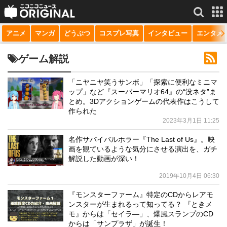
アニメ
マンガ
どうぶつ
コスプレ写真
インタビュー
エンタメ
サービス一覧
もっと見る
niconico
ゲーム解説
動画
「ニヤニヤ笑うサンボ」「探索に便利なミニマ
ップ」など『スーパーマリオ64』の“没ネタ”ま
生放送
とめ。3Dアクションゲームの代表作はこうして
作られた
ニュース
2023年3月1日 11:25
チャンネル
名作サバイバルホラー『The Last of Us』。映
画を観ているような気分にさせる演出を、ガチ
マンガ
解説した動画が深い！
2019年10月4日 06:30
ニコニコQ
『モンスターファーム』特定のCDからレアモ
ンスターが生まれるって知ってる？ 『ときメ
モ』からは「セイラ―」、爆風スランプのCD
からは「サンプラザ」が誕生！