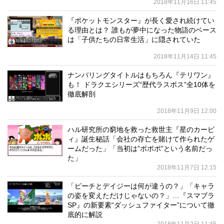
2018年11月16日 11:45
『ポケットモンスター』が長く愛され続けてい
る理由とは？ 誰もが夢中になった物語のベース
は「子供たちの日常生活」に隠されていた
2018年11月14日 11:45
ナンバリングタイトルはもちろん『テリワン』
も！ ドラクエシリーズ“歴代ラスボス”全10体を
徹底解剖
2018年11月9日 12:00
ハル研究所の窮地を救った救世主『星のカービ
ィ』誕生秘話「会社の存亡を賭けて作られたゲ
ームだった」「当初は”ポポポ”という名前だっ
た」
2018年11月7日 12:15
「ピーチとデイジーは何が違うの？」「キャラ
の姿を変えただけじゃないの？」…『スマブラ
SP』の新要素“ダッシュファイター”について徹
底的に解説