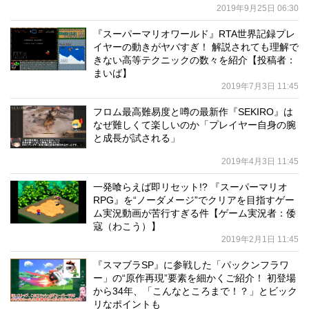
2019年9月25日 06:30
『スーパーマリオワールド』RTA世界記録プレ
イヤーの動きがヤバすぎ！ 解説されても理解で
きない高等テクニックの数々を紹介【投稿者：
まいば】
2019年7月3日 11:45
フロム最高難易度と噂の最新作『SEKIRO』は
なぜ難しくて楽しいのか「プレイヤー自身の腕
と成長が試される」
2019年4月3日 11:45
一発喰らえば即リセット!? 『スーパーマリオ
RPG』を“ノーダメージ”でクリアを目指すゲー
ム実況動画が苦行すぎる件【ゲーム実況者：倭
寇（わこう）】
2019年2月1日 11:45
『スマブラSP』に参戦した「パックンフラワ
ー」の“原作再現”要素を細かくご紹介！ 初登場
から34年、「こんなところまで！？」とビック
リなポイントも