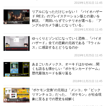
2019年1月31日 11:45
リアルになっただけじゃない！ 『バイオハザー
ド RE:2』のプレイステーション版との違いを
解説。「周回いらずでシナリオが選べる」「ア
ングルがカメラ越しになっている」
2019年1月30日 11:45
ゆっくりとゾンビになっていく恐怖…『バイオ
ハザード』全ての悲劇の元凶である「Tウィル
ス」に感染するとどうなるのか
2019年1月25日 11:45
あまごいカメックス、オーキドはかせetc…聞
くも語るも懐かしい『ポケモンカードゲーム』
歴代最強カードを振り返る
2018年11月21日 11:45
“ポケモン交換”の元祖は「メンコ」や「ビック
リマンチョコ」だった。『ポケモン』が社会現
象に至るまでの歴史を紐解く