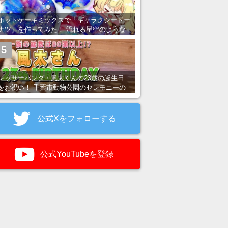
ホットケーキミックスで「ギャラクシードー
ナツ」を作ってみた！ 流れる星空のような
レンチン・レシピを紹介
5
レッサーパンダ・風太くんの23歳の誕生日
をお祝い！ 千葉市動物公園のセレモニーの
様子を紹介
公式Xをフォローする
公式YouTubeを登録