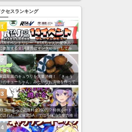
あ」「行ってみたい」の声
アクセスランキング
1
RTAイベントリレー『RTAちゃんの夏休み』
に参加する全14運営にインタビューしてみ
た！ 「RTA in Japan」のチャンネルの貸し
出しを利用し8/9から1週間にわたって開催
2
家庭菜園のキュウリを大量消費！ 「きゅう
りのキューちゃん」みたいなお漬物を作って
みた
3
83.1km走って高速料金250円!? 特例ルート
で訪れた「宝塚北SA」では手塚治虫全力推
し＆関西グルメが楽しめる！
4