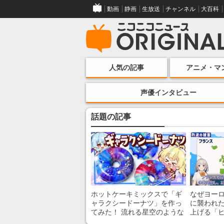
動画
静画
生放送
チャンネル
大百科
人気の記事
アニメ・マ
声優インタビュー
話題の記事
ホットケーキミックスで「ギ
なぜヨー
ャラクシードーナツ」を作っ
に襲われた
てみた！ 流れる星空のような
上げる「
レンチン・レシピを紹介
組みを解