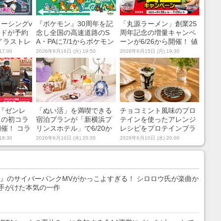
ーシングv
『ポケモン』30周年を記
「丸源ラーメン」創業25
ッドが予約
念し全国の高速道路のS
周年記念の増量キャンペ
イラストレ
A・PAに7/1からポケモン
ーンが6/26から開催！ 値
紅白の描き
たちが現れる！ シール帳
段はそのままに人気4商
17:00
2026年6月16日 (火) 19:50
2026年6月15日 (月) 19:30
トを採用
などが当たるスタンプラ
品が続々増量
リーやグッズ販売を展開
『ゼンレ
「ぬい活」を満喫できる
チョコミント風味のプロ
』の初コラ
宿泊プランが「新横浜プ
テインを使ったアレンジ
開催！ コラ
リンスホテル」で6/20か
レシピをプロテインブラ
付きのお寿
ら期間限定で開催！ 人気
ンドが公開！ 『MY ROU
18:30
2026年6月10日 (水) 20:30
2026年6月10日 (水) 20:00
ギュア付き
作家のぬい服約100着
TINE BEAUTY』が贈るス
開
や、7色の推し色装飾ル
ペシャルレシピで夏を乗
ームを用意
り切ろう
テト』のサイバーパンクMVがかっこよすぎる！ シロロウ氏が楽曲か
手がけた本気の一作