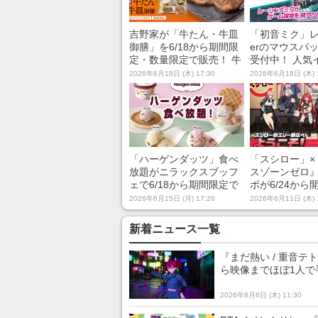
吉野家が「牛たん・牛皿
「初音ミク」レ
御膳」を6/18から期間限
erのマウスパ
定・数量限定で販売！ 牛
受付中！ 人気
たん4切と食べ応えばっ
ーター・黒星
2026年6月18日 (木) 17:30
2026年6月18日 (木) 
ちりの8切付きの2種の御
下ろしイラス
膳をラインナップ
「ハーゲンダッツ」食べ
「スシロー」×
放題がニラックスブッフ
スゾーンゼロ
ェで6/18から期間限定で
ボが6/24から
開催！ 4店舗でバニラと
ボ限定ピック
2026年6月15日 (月) 17:20
2026年6月11日 (木) 
ストロベリー味が時間無
司やミニフィ
制限で好きなだけ味わえ
ドリンクを展
新着ニュース一覧
る
『まだ熱い / 重音
ら映像までほぼ1人で
2026年8月6日 (木) 11:30