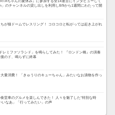
『RTAちゃんの夏休み』に参加する全14運営にインタビューして
Japan」のチャンネルの貸し出しを利用し8/9から1週間にわたって開
ちが猫ドームでレスリング！ コロコロと転がっては起き上がれ
ドレミファソラシド」を鳴らしてみた！ 『ロンドン橋』の演奏
最後のド、鳴らずに終幕
大量消費！ 「きゅうりのキューちゃん」みたいなお漬物を作っ
食堂車のグルメを楽しんできた！ 人々を魅了した“特別な時
いいなあ」「行ってみたい」の声