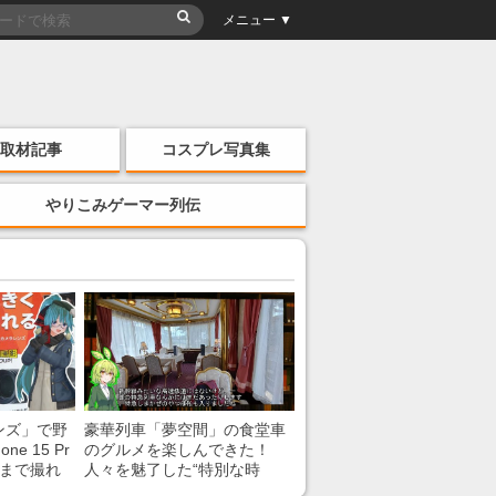
メニュー ▼
取材記事
コスプレ写真集
やりこみゲーマー列伝
ンズ」で野
豪華列車「夢空間」の食堂車
e 15 Pr
のグルメを楽しんできた！
こまで撮れ
人々を魅了した“特別な時
間”を味わう様子に「いいな