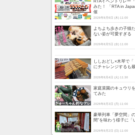
RTAイベントリレー
みた！ 「RTA in 
催
2026年8月6日 (木) 11:00
よちよち歩きの子猫た
ない姿が可愛すぎる
2026年8月5日 (水) 11:00
ししおどし×木琴で「
にチャレンジするも
2026年8月4日 (火) 11:30
家庭菜園のキュウリを
てみた
2026年8月3日 (月) 11:00
豪華列車「夢空間」の
間”を味わう様子に「
2026年8月2日 (日) 11:00