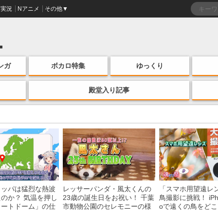
実況
Nアニメ
その他▼
ンガ
ボカロ特集
ゆっくり
殿堂入り記事
ロッパは猛烈な熱波
レッサーパンダ・風太くんの
「スマホ用望遠レ
のか？ 気温を押し
23歳の誕生日をお祝い！ 千葉
鳥撮影に挑戦！ iPhon
ヒートドーム」の仕
市動物公園のセレモニーの様
oで遠くの鳥をど
説
子を紹介
る？