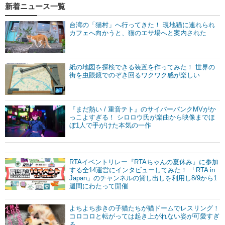
新着ニュース一覧
台湾の「猫村」へ行ってきた！ 現地猫に連れられ
カフェへ向かうと、猫のエサ場へと案内された
紙の地図を探検できる装置を作ってみた！ 世界の
街を虫眼鏡でのぞき回るワクワク感が楽しい
『まだ熱い / 重音テト』のサイバーパンクMVがか
っこよすぎる！ シロロウ氏が楽曲から映像までほ
ぼ1人で手がけた本気の一作
RTAイベントリレー『RTAちゃんの夏休み』に参加
する全14運営にインタビューしてみた！ 「RTA in
Japan」のチャンネルの貸し出しを利用し8/9から1
週間にわたって開催
よちよち歩きの子猫たちが猫ドームでレスリング！
コロコロと転がっては起き上がれない姿が可愛すぎ
る