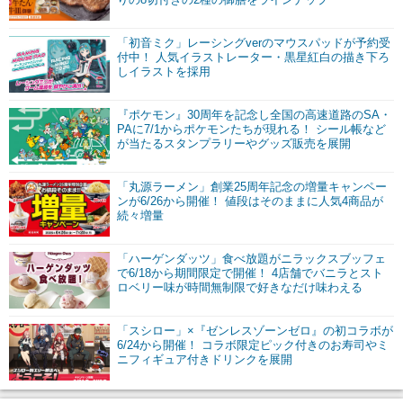
「初音ミク」レーシングverのマウスパッドが予約受
付中！ 人気イラストレーター・黒星紅白の描き下ろ
しイラストを採用
『ポケモン』30周年を記念し全国の高速道路のSA・
PAに7/1からポケモンたちが現れる！ シール帳など
が当たるスタンプラリーやグッズ販売を展開
「丸源ラーメン」創業25周年記念の増量キャンペー
ンが6/26から開催！ 値段はそのままに人気4商品が
続々増量
「ハーゲンダッツ」食べ放題がニラックスブッフェ
で6/18から期間限定で開催！ 4店舗でバニラとスト
ロベリー味が時間無制限で好きなだけ味わえる
「スシロー」×『ゼンレスゾーンゼロ』の初コラボが
6/24から開催！ コラボ限定ピック付きのお寿司やミ
ニフィギュア付きドリンクを展開