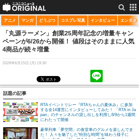
アニメ
マンガ
どうぶつ
コスプレ写真
インタビュー
エンタメ
サービス一覧
もっと見る
niconico
「丸源ラーメン」創業25周年記念の増量キャン
ペーンが6/26から開催！ 値段はそのままに人気
動画
4商品が続々増量
生放送
2026年6月15日 (月) 19:30
ニュース
チャンネル
話題の記事
マンガ
RTAイベントリレー『RTAちゃんの夏休み』に参加
ニコニコQ
する全14運営にインタビューしてみた！ 「RTA in Ja
pan」のチャンネルの貸し出しを利用し8/9から1週間
にわたって開催
豪華列車「夢空間」の食堂車のグルメを楽しんでき
た！ 人々を魅了した“特別な時間”を味わう様子に