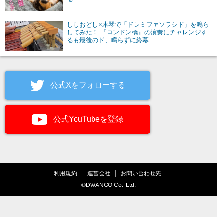
ししおどし×木琴で「ドレミファソラシド」を鳴ら
してみた！ 『ロンドン橋』の演奏にチャレンジす
るも最後のド、鳴らずに終幕
公式Xをフォローする
公式YouTubeを登録
利用規約
運営会社
お問い合わせ先
©DWANGO Co., Ltd.