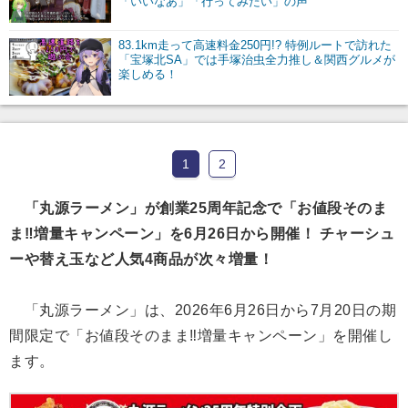
「いいなあ」「行ってみたい」の声
83.1km走って高速料金250円!? 特例ルートで訪れた
「宝塚北SA」では手塚治虫全力推し＆関西グルメが
楽しめる！
1
2
「丸源ラーメン」が創業25周年記念で「お値段そのま
ま‼︎増量キャンペーン」を6月26日から開催！ チャーシュ
ーや替え玉など人気4商品が次々増量！
「丸源ラーメン」は、2026年6月26日から7月20日の期
間限定で「お値段そのまま‼︎増量キャンペーン」を開催し
ます。