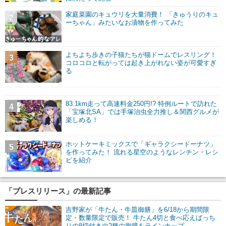
家庭菜園のキュウリを大量消費！ 「きゅうりのキュ
2
ーちゃん」みたいなお漬物を作ってみた
よちよち歩きの子猫たちが猫ドームでレスリング！
3
コロコロと転がっては起き上がれない姿が可愛すぎ
る
83.1km走って高速料金250円!? 特例ルートで訪れた
4
「宝塚北SA」では手塚治虫全力推し＆関西グルメが
楽しめる！
ホットケーキミックスで「ギャラクシードーナツ」
5
を作ってみた！ 流れる星空のようなレンチン・レシ
ピを紹介
「プレスリリース」の最新記事
吉野家が「牛たん・牛皿御膳」を6/18から期間限
定・数量限定で販売！ 牛たん4切と食べ応えばっち
りの8切付きの2種の御膳をラインナップ