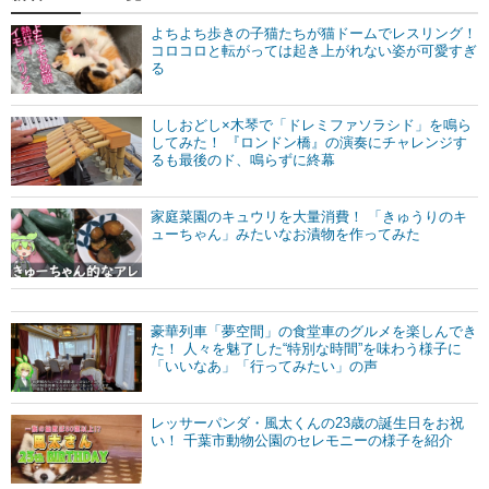
よちよち歩きの子猫たちが猫ドームでレスリング！
コロコロと転がっては起き上がれない姿が可愛すぎ
る
ししおどし×木琴で「ドレミファソラシド」を鳴ら
してみた！ 『ロンドン橋』の演奏にチャレンジす
るも最後のド、鳴らずに終幕
家庭菜園のキュウリを大量消費！ 「きゅうりのキ
ューちゃん」みたいなお漬物を作ってみた
豪華列車「夢空間」の食堂車のグルメを楽しんでき
た！ 人々を魅了した“特別な時間”を味わう様子に
「いいなあ」「行ってみたい」の声
レッサーパンダ・風太くんの23歳の誕生日をお祝
い！ 千葉市動物公園のセレモニーの様子を紹介