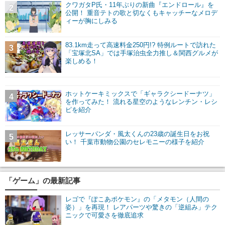
クワガタP氏・11年ぶりの新曲『エンドロール』を
2
公開！ 重音テトの歌と切なくもキャッチーなメロデ
ィーが胸にしみる
83.1km走って高速料金250円!? 特例ルートで訪れた
3
「宝塚北SA」では手塚治虫全力推し＆関西グルメが
楽しめる！
ホットケーキミックスで「ギャラクシードーナツ」
4
を作ってみた！ 流れる星空のようなレンチン・レシ
ピを紹介
レッサーパンダ・風太くんの23歳の誕生日をお祝
5
い！ 千葉市動物公園のセレモニーの様子を紹介
「ゲーム」の最新記事
レゴで『ぽこあポケモン』の「メタモン（人間の
姿）」を再現！ レアパーツや驚きの「逆組み」テク
ニックで可愛さを徹底追求