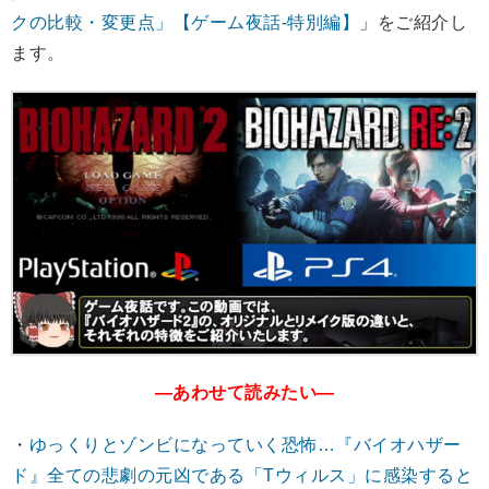
クの比較・変更点」【ゲーム夜話-特別編】
」をご紹介し
ます。
―あわせて読みたい―
・
ゆっくりとゾンビになっていく恐怖…『バイオハザー
ド』全ての悲劇の元凶である「Tウィルス」に感染すると