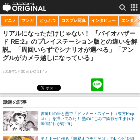
アニメ
マンガ
どうぶつ
コスプレ写真
インタビュー
エンタメ
サービス一覧
もっと見る
niconico
リアルになっただけじゃない！ 『バイオハザー
ド RE:2』のプレイステーション版との違いを解
動画
説。「周回いらずでシナリオが選べる」「アン
グルがカメラ越しになっている」
生放送
ニュース
2019年1月30日 (水) 11:45
チャンネル
マンガ
話題の記事
ニコニコQ
書道用の筆と墨で「ドレミー・スイート（東方Proje
ct）」を描いてみた！ 墨のにじみで陰影が生まれる
瞬間に目が釘づけ
テキトーに作る「簡易オウチ油そば」のレシピを紹