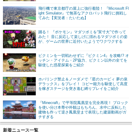
飛行機で東京都庁の屋上に強行着陸！ 『Microsoft Fl
ight Simulator』で無茶なアクロバット飛行に挑戦し
てみた【実況者：たいたぬ】
踊る！ 『ポケモン』マダツボミを“実寸大”で作って
みた！ 音に反応して楽しげに揺れるマダツボミの姿
が、ゲームの世界に近付いたようでワクワクする
ピクミンを一切戦わせずに『ピクミン4』を攻略!? オ
ッチン・アイテム・2P協力、ピクミン以外の全てを
駆使した惑星探索をご紹介
ホバリング禁止＆ノーダメで『星のカービィ 夢の泉
デラックス』をプレイ！ コピー能力を駆使して高度
を稼ぎステージを突き進む縛りプレイをご紹介
『Minecraft』で平等院鳳凰堂を完全再現！ ブロック
を使い分け本尊や外観はもちろん、水中に反転した
建物も作って逆さ鳳凰堂まで表現した建築動画がガ
チすぎる
新着ニュース一覧