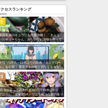
アクセスランキング
1
家庭菜園のキュウリを大量消費！ 「きゅう
りのキューちゃん」みたいなお漬物を作って
みた
2
クワガタP氏・11年ぶりの新曲『エンドロー
ル』を公開！ 重音テトの歌と切なくもキャ
ッチーなメロディーが胸にしみる
3
83.1km走って高速料金250円!? 特例ルート
で訪れた「宝塚北SA」では手塚治虫全力推
し＆関西グルメが楽しめる！
4