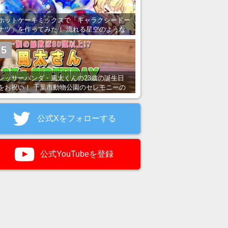
ホットケーキミックスで「ギャラクシードー
ナツ」を作ってみた！ 流れる星空のような
レンチン・レシピを紹介
5
レッサーパンダ・風太くんの23歳の誕生日
をお祝い！ 千葉市動物公園のセレモニーの
様子を紹介
公式Xをフォローする
公式YouTubeを登録