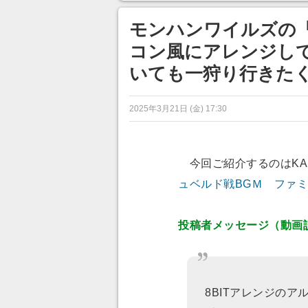
目が釘づけ
のに超う
モンハンワイルズの
コン風にアレンジして
いても一狩り行きた
2025年3月21日 (金) 17:30
今回ご紹介するのはKA
ュベルド戦BGＭ ファ
投稿者メッセージ（動画
8BITアレンジの