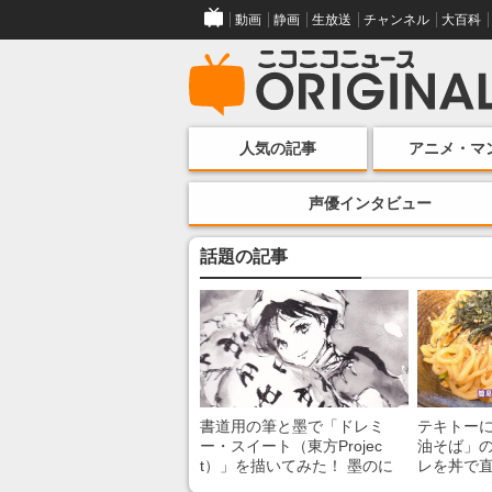
動画
静画
生放送
チャンネル
大百科
人気の記事
アニメ・マ
声優インタビュー
話題の記事
書道用の筆と墨で「ドレミ
テキトー
ー・スイート（東方Projec
油そば」の
t）」を描いてみた！ 墨のに
レを丼で
じみで陰影が生まれる瞬間に
絡めるだ