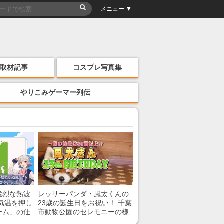
メニュー ▼
取材記事
コスプレ写真集
やりこみゲーマー列伝
猛烈な熱波
レッサーパンダ・風太くんの
気温を押し
23歳の誕生日をお祝い！ 千葉
ーム」の仕
市動物公園のセレモニーの様
子を紹介