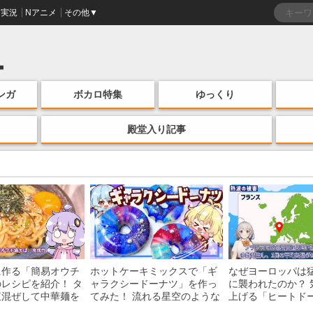
実況
Nアニメ
その他▼
ンガ
ボカロ特集
ゆっくり
殿堂入り記事
に作る「簡易オウチ
ホットケーキミックスで「ギ
なぜヨーロッパは
レシピを紹介！ タ
ャラクシードーナツ」を作っ
に襲われたのか？ 
直混ぜして中華麺を
てみた！ 流れる星空のような
上げる「ヒートド
けの一品がお手軽な
レンチン・レシピを紹介
組みを解説