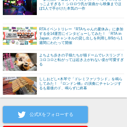
っこよすぎる！ シロロウ氏が楽曲から映像までほ
ぼ1人で手がけた本気の一作
RTAイベントリレー『RTAちゃんの夏休み』に参加
する全14運営にインタビューしてみた！ 「RTA in
Japan」のチャンネルの貸し出しを利用し8/9から1
週間にわたって開催
よちよち歩きの子猫たちが猫ドームでレスリング！
コロコロと転がっては起き上がれない姿が可愛すぎ
る
ししおどし×木琴で「ドレミファソラシド」を鳴ら
してみた！ 『ロンドン橋』の演奏にチャレンジす
るも最後のド、鳴らずに終幕
公式Xをフォローする