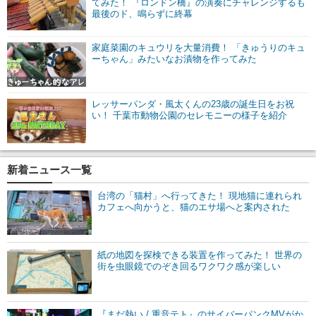
てみた！ 『ロンドン橋』の演奏にチャレンジするも
最後のド、鳴らずに終幕
家庭菜園のキュウリを大量消費！ 「きゅうりのキュ
ーちゃん」みたいなお漬物を作ってみた
レッサーパンダ・風太くんの23歳の誕生日をお祝
い！ 千葉市動物公園のセレモニーの様子を紹介
新着ニュース一覧
台湾の「猫村」へ行ってきた！ 現地猫に連れられ
カフェへ向かうと、猫のエサ場へと案内された
紙の地図を探検できる装置を作ってみた！ 世界の
街を虫眼鏡でのぞき回るワクワク感が楽しい
『まだ熱い / 重音テト』のサイバーパンクMVがか