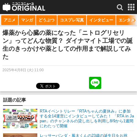
アニメ
マンガ
どうぶつ
コスプレ写真
インタビュー
エンタメ
サービス一覧
もっと見る
niconico
爆薬から心臓の薬になった「ニトログリセリ
ン」ってどんな物質？ ダイナマイト工場での誕
動画
生のきっかけや薬としての作用まで解説してみ
た
生放送
ニュース
2025年4月8日 (火) 11:00
チャンネル
マンガ
話題の記事
ニコニコQ
RTAイベントリレー『RTAちゃんの夏休み』に参加
する全14運営にインタビューしてみた！ 「RTA in Ja
pan」のチャンネルの貸し出しを利用し8/9から1週間
にわたって開催
レッサーパンダ・風太くんの23歳の誕生日をお祝