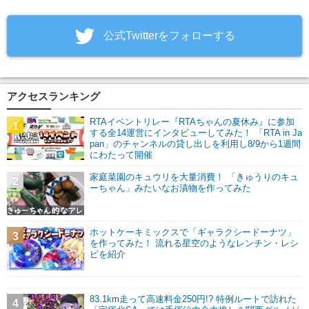
‎公式Twitterをフォローする
アクセスランキング
RTAイベントリレー『RTAちゃんの夏休み』に参加
1
する全14運営にインタビューしてみた！ 「RTA in Ja
pan」のチャンネルの貸し出しを利用し8/9から1週間
にわたって開催
家庭菜園のキュウリを大量消費！ 「きゅうりのキュ
2
ーちゃん」みたいなお漬物を作ってみた
ホットケーキミックスで「ギャラクシードーナツ」
3
を作ってみた！ 流れる星空のようなレンチン・レシ
ピを紹介
83.1km走って高速料金250円!? 特例ルートで訪れた
4