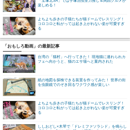
「宝塚北SA」では手塚治虫全力推し＆関西グルメが
楽しめる！
よちよち歩きの子猫たちが猫ドームでレスリング！
5
コロコロと転がっては起き上がれない姿が可愛すぎ
る
「おもしろ動画」の最新記事
台湾の「猫村」へ行ってきた！ 現地猫に連れられカ
フェへ向かうと、猫のエサ場へと案内された
紙の地図を探検できる装置を作ってみた！ 世界の街
を虫眼鏡でのぞき回るワクワク感が楽しい
よちよち歩きの子猫たちが猫ドームでレスリング！
コロコロと転がっては起き上がれない姿が可愛すぎ
る
ししおどし×木琴で「ドレミファソラシド」を鳴らし