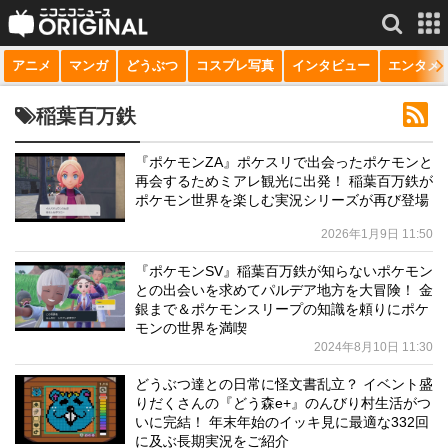
アニメ
マンガ
どうぶつ
コスプレ写真
インタビュー
エンタメ
サービス一覧
もっと見る
niconico
稲葉百万鉄
動画
『ポケモンZA』ポケスリで出会ったポケモンと
再会するためミアレ観光に出発！ 稲葉百万鉄が
生放送
ポケモン世界を楽しむ実況シリーズが再び登場
ニュース
2026年1月9日 11:50
チャンネル
『ポケモンSV』稲葉百万鉄が知らないポケモン
との出会いを求めてパルデア地方を大冒険！ 金
マンガ
銀まで＆ポケモンスリープの知識を頼りにポケ
モンの世界を満喫
2024年8月10日 11:30
ニコニコQ
どうぶつ達との日常に怪文書乱立？ イベント盛
りだくさんの『どう森e+』のんびり村生活がつ
いに完結！ 年末年始のイッキ見に最適な332回
に及ぶ長期実況をご紹介