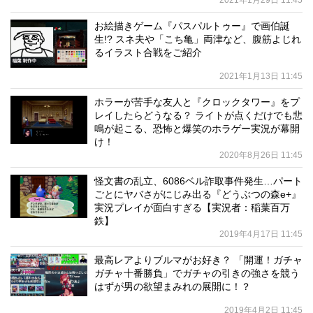
2021年1月29日 11:45
お絵描きゲーム『パスパルトゥー』で画伯誕
生!? スネ夫や「こち亀」両津など、腹筋よじれ
るイラスト合戦をご紹介
2021年1月13日 11:45
ホラーが苦手な友人と『クロックタワー』をプ
レイしたらどうなる？ ライトが点くだけでも悲
鳴が起こる、恐怖と爆笑のホラゲー実況が幕開
け！
2020年8月26日 11:45
怪文書の乱立、6086ベル詐取事件発生…パート
ごとにヤバさがにじみ出る『どうぶつの森e+』
実況プレイが面白すぎる【実況者：稲葉百万
鉄】
2019年4月17日 11:45
最高レアよりブルマがお好き？ 「開運！ガチャ
ガチャ十番勝負」でガチャの引きの強さを競う
はずが男の欲望まみれの展開に！？
2019年4月2日 11:45