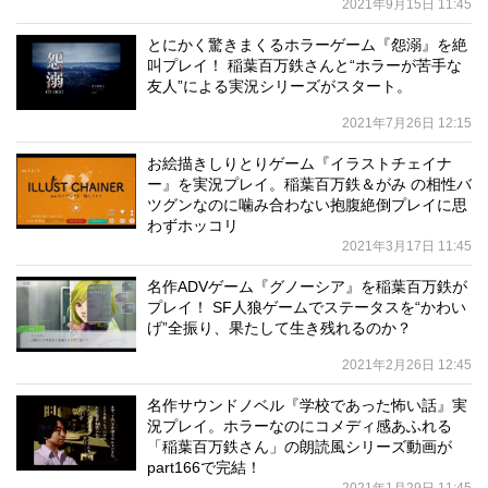
2021年9月15日 11:45
とにかく驚きまくるホラーゲーム『怨溺』を絶
叫プレイ！ 稲葉百万鉄さんと“ホラーが苦手な
友人”による実況シリーズがスタート。
2021年7月26日 12:15
お絵描きしりとりゲーム『イラストチェイナ
ー』を実況プレイ。稲葉百万鉄＆がみ の相性バ
ツグンなのに噛み合わない抱腹絶倒プレイに思
わずホッコリ
2021年3月17日 11:45
名作ADVゲーム『グノーシア』を稲葉百万鉄が
プレイ！ SF人狼ゲームでステータスを“かわい
げ”全振り、果たして生き残れるのか？
2021年2月26日 12:45
名作サウンドノベル『学校であった怖い話』実
況プレイ。ホラーなのにコメディ感あふれる
「稲葉百万鉄さん」の朗読風シリーズ動画が
part166で完結！