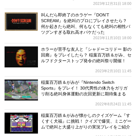
2023年12月31日 18:00
叫んだら即終了のホラゲー『DON’T
SCREAM』を絶叫のプロにプレイさせたら？
何か起きたら絶叫、何もなくても絶叫の相性バ
ツグンすぎる取れ高オバケだった
2023年11月10日 18:00
ホラーが苦手な友人と『シャドーコリドー 影の
回廊』をプレイしたら？ 稲葉百万鉄＆がみ、セ
ルフドクターストップ発令の絶叫祭り開催！
2023年2月10日 11:45
稲葉百万鉄＆がみが『Nintendo Switch
Sports』をプレイ！ 30代男性の体力をガリガ
リ削る絶叫身体運動の次回更新に期待集まる
2022年8月24日 11:45
稲葉百万鉄＆がみが懐かしのクイズゲーム『す
くすく犬福』に挑戦！ クイズで爆笑、ミニゲー
ムで絶叫と大盛り上がりの実況プレイをご紹介